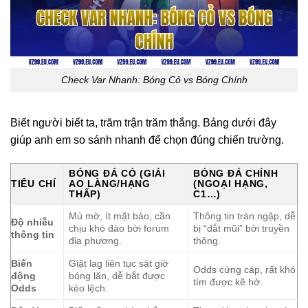
Check Var Nhanh: Bóng Cỏ vs Bóng Chính
Biết người biết ta, trăm trận trăm thắng. Bảng dưới đây
giúp anh em so sánh nhanh để chọn đúng chiến trường.
BÓNG ĐÁ CỎ (GIẢI
BÓNG ĐÁ CHÍNH
TIÊU CHÍ
AO LÀNG/HẠNG
(NGOẠI HẠNG,
THẤP)
C1…)
Mù mờ, ít mặt báo, cần
Thông tin tràn ngập, dễ
Độ nhiễu
chịu khó đào bới forum
bị “dắt mũi” bởi truyền
thông tin
địa phương.
thông.
Biến
Giật lag liên tục sát giờ
Odds cứng cáp, rất khó
động
bóng lăn, dễ bắt được
tìm được kẽ hở.
Odds
kèo lệch.