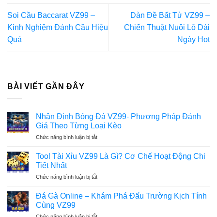
Soi Cầu Baccarat VZ99 –
Dàn Đề Bất Tử VZ99 –
Kinh Nghiệm Đánh Cầu Hiệu
Chiến Thuật Nuôi Lô Dài
Quả
Ngày Hot
BÀI VIẾT GẦN ĐÂY
Nhận Định Bóng Đá VZ99- Phương Pháp Đánh
Giá Theo Từng Loại Kèo
Chức năng bình luận bị tắt
ở
Nhận
Định
Tool Tài Xỉu VZ99 Là Gì? Cơ Chế Hoạt Động Chi
Bóng
Tiết Nhất
Đá
Chức năng bình luận bị tắt
ở
VZ99-
Tool
Phương
Tài
Đá Gà Online – Khám Phá Đấu Trường Kịch Tính
Pháp
Xỉu
Đánh
Cùng VZ99
VZ99
Giá
Chức năng bình luận bị tắt
ở