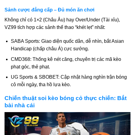
Sảnh cược đẳng cấp – Đủ món ăn chơi
Không chỉ có 1×2 (Châu Âu) hay Over/Under (Tài xỉu),
VZ99 tích hợp các sảnh thể thao “khét lẹt” nhất:
SABA Sports: Giao diện quốc dân, dễ nhìn, bắt Asian
Handicap (chấp châu Á) cực sướng.
CMD368: Thống kê nét căng, chuyên trị các mã kèo
phạt góc, thẻ phạt.
UG Sports & SBOBET: Cập nhật hàng nghìn trận bóng
cỏ mỗi ngày, tha hồ lựa kèo.
Chiến thuật soi kèo bóng cỏ thực chiến: Bắt
bài nhà cái