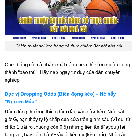
Chiến thuật soi kèo bóng cỏ thực chiến: Bắt bài nhà cái
Chơi bóng cỏ mà nhắm mắt đánh bừa thì sớm muộn cũng
thành “báo thủ”. Hãy nạp ngay tư duy của dân chuyên
nghiệp.
Đọc vị Dropping Odds (Biến động kèo) – Né bẫy
“Ngược Máu”
Đám đông thường thích đâm đầu vào cửa trên. Nếu sát
giờ G, bạn thấy tỷ lệ chấp của cửa trên giảm sâu (Ví dụ: từ
chấp 1 trái rớt xuống còn 0.5) nhưng tiền ăn (Payout) lại
tăng vọt, hãy cẩn thận! Đây là kèo dụ (kèo thối). Nhà cái