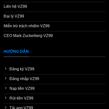
Liên hệ VZ99
Đại lý VZ99
Miễn trừ trách nhiệm VZ99
CEO Mark Zuckerberg VZ99
HƯỚNG DẪN
Đăng ký VZ99
Đăng nhập VZ99
Nạp tiền VZ99
Rút tiền VZ99
Tải app VZ99