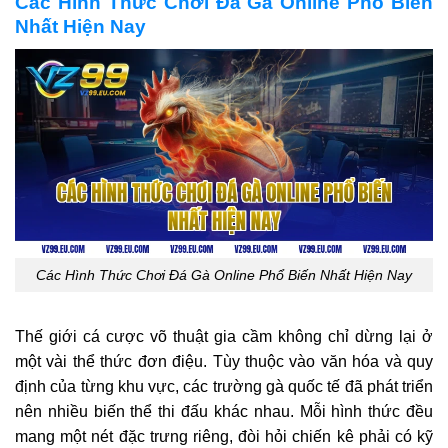
Các Hình Thức Chơi Đá Gà Online Phổ Biến
Nhất Hiện Nay
Các Hình Thức Chơi Đá Gà Online Phổ Biến Nhất Hiện Nay
Thế giới cá cược võ thuật gia cầm không chỉ dừng lại ở
một vài thể thức đơn điệu. Tùy thuộc vào văn hóa và quy
định của từng khu vực, các trường gà quốc tế đã phát triển
nên nhiều biến thể thi đấu khác nhau. Mỗi hình thức đều
mang một nét đặc trưng riêng, đòi hỏi chiến kê phải có kỹ