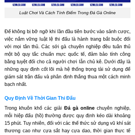
Luật Chơi Và Cách Tính Điểm Trong Đá Gà Online
Để không bị bỡ ngỡ khi lần đầu tiên bước vào sảnh cược,
việc nắm vững luật lệ thi đấu là hành trang bắt buộc đối
với mọi tân thủ. Các sới gà chuyên nghiệp đều tuân thủ
một bộ quy tắc chuẩn mực quốc tế, đảm bảo tính công
bằng tuyệt đối cho cả người chơi lẫn chủ kê. Dưới đây là
những quy định cốt lõi mà hệ thống trọng tài sử dụng để
giám sát trận đấu và phân định thắng thua một cách minh
bạch nhất.
Quy Định Về Thời Gian Thi Đấu
Trong khuôn khổ các giải
Đá gà online
chuyên nghiệp,
mỗi hiệp đấu (hồ) thường được quy định kéo dài khoảng
15 phút. Tuy nhiên, đối với các thể thức sử dụng vũ khí sát
thương cao như cựa sắt hay cựa dao, thời gian thực tế