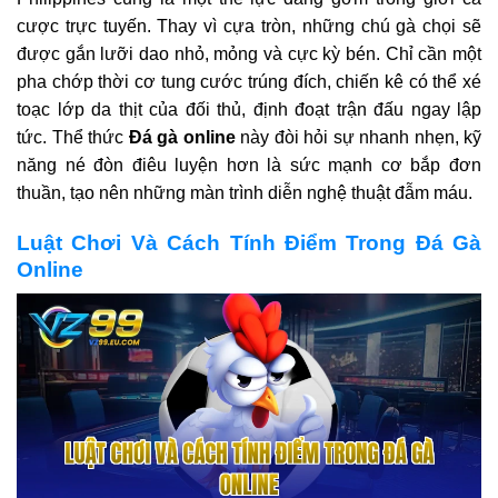
cược trực tuyến. Thay vì cựa tròn, những chú gà chọi sẽ
được gắn lưỡi dao nhỏ, mỏng và cực kỳ bén. Chỉ cần một
pha chớp thời cơ tung cước trúng đích, chiến kê có thể xé
toạc lớp da thịt của đối thủ, định đoạt trận đấu ngay lập
tức. Thể thức
Đá gà online
này đòi hỏi sự nhanh nhẹn, kỹ
năng né đòn điêu luyện hơn là sức mạnh cơ bắp đơn
thuần, tạo nên những màn trình diễn nghệ thuật đẫm máu.
Luật Chơi Và Cách Tính Điểm Trong Đá Gà
Online