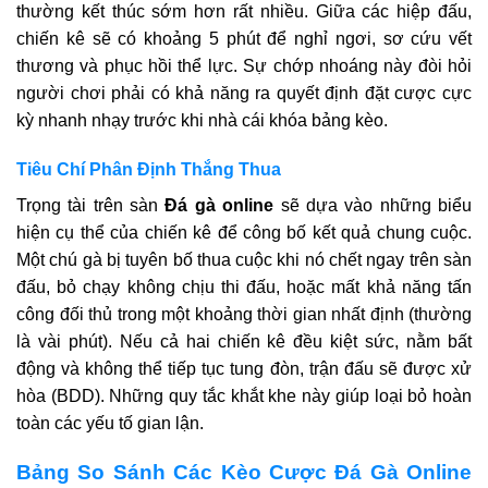
thường kết thúc sớm hơn rất nhiều. Giữa các hiệp đấu,
chiến kê sẽ có khoảng 5 phút để nghỉ ngơi, sơ cứu vết
thương và phục hồi thể lực. Sự chớp nhoáng này đòi hỏi
người chơi phải có khả năng ra quyết định đặt cược cực
kỳ nhanh nhạy trước khi nhà cái khóa bảng kèo.
Tiêu Chí Phân Định Thắng Thua
Trọng tài trên sàn
Đá gà online
sẽ dựa vào những biểu
hiện cụ thể của chiến kê để công bố kết quả chung cuộc.
Một chú gà bị tuyên bố thua cuộc khi nó chết ngay trên sàn
đấu, bỏ chạy không chịu thi đấu, hoặc mất khả năng tấn
công đối thủ trong một khoảng thời gian nhất định (thường
là vài phút). Nếu cả hai chiến kê đều kiệt sức, nằm bất
động và không thể tiếp tục tung đòn, trận đấu sẽ được xử
hòa (BDD). Những quy tắc khắt khe này giúp loại bỏ hoàn
toàn các yếu tố gian lận.
Bảng So Sánh Các Kèo Cược Đá Gà Online