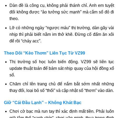
Dàn đề là công cụ, không phải thánh chỉ. Anh em tuyệt
đối không được “ảo tưởng sức mạnh” mà cắm sổ đỏ đi
theo.
Lỡ có những ngày “ngược máu” thị trường, dàn gãy vài
nhịp thì phải biết nằm im thở khẽ. Đừng cố đấm ăn xôi
để rồi “cháy acc”.
Theo Dõi “Kèo Thơm” Liên Tục Từ VZ99
Thị trường số học luôn biến động. VZ99 sẽ liên tục
update thuật toán để bám sát nhịp quay của hội đồng xổ
số.
Chăm chỉ lên trang chủ để nắm bắt sớm nhất những
thay đổi, loại bỏ số “thối” và cập nhật số “thơm” vào dàn.
Giữ “Cái Đầu Lạnh” – Không Khát Bạc
Chơi cờ bạc mà run tay thì xác định mất tiền. Phải luôn
giữ tâm thế “xanh chín”, chơi văn minh, thua trong định