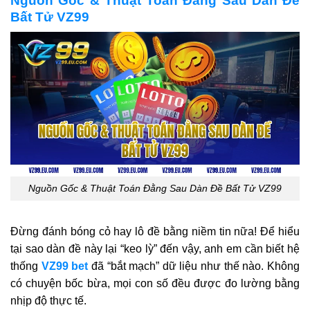
Nguồn Gốc & Thuật Toán Đằng Sau Dàn Đề
Bất Tử VZ99
Nguồn Gốc & Thuật Toán Đằng Sau Dàn Đề Bất Tử VZ99
Đừng đánh bóng cỏ hay lô đề bằng niềm tin nữa! Để hiểu
tại sao dàn đề này lại “keo lỳ” đến vậy, anh em cần biết hệ
thống
VZ99 bet
đã “bắt mạch” dữ liệu như thế nào. Không
có chuyện bốc bừa, mọi con số đều được đo lường bằng
nhịp độ thực tế.