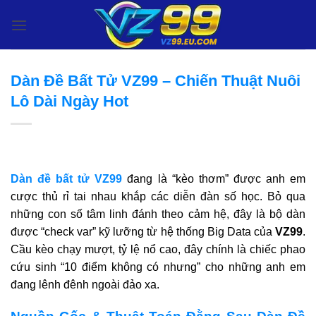
Bỏ
qua
nội
dung
Dàn Đề Bất Tử VZ99 – Chiến Thuật Nuôi
Lô Dài Ngày Hot
Dàn đề bất tử VZ99
đang là “kèo thơm” được anh em
cược thủ rỉ tai nhau khắp các diễn đàn số học. Bỏ qua
những con số tâm linh đánh theo cảm hệ, đây là bộ dàn
được “check var” kỹ lưỡng từ hệ thống Big Data của
VZ99
.
Cầu kèo chạy mượt, tỷ lệ nổ cao, đây chính là chiếc phao
cứu sinh “10 điểm không có nhưng” cho những anh em
đang lênh đênh ngoài đảo xa.