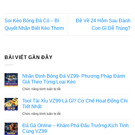
Soi Kèo Bóng Đá Cỏ – Bí
Đề Về 24 Hôm Sau Đánh
Quyết Nhận Biết Kèo Thơm
Con Gì Dễ Trúng?
BÀI VIẾT GẦN ĐÂY
Nhận Định Bóng Đá VZ99- Phương Pháp Đánh
Giá Theo Từng Loại Kèo
Chức năng bình luận bị tắt
ở
Nhận
Định
Tool Tài Xỉu VZ99 Là Gì? Cơ Chế Hoạt Động Chi
Bóng
Tiết Nhất
Đá
Chức năng bình luận bị tắt
ở
VZ99-
Tool
Phương
Tài
Đá Gà Online – Khám Phá Đấu Trường Kịch Tính
Pháp
Xỉu
Đánh
Cùng VZ99
VZ99
Giá