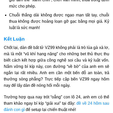
mức cho phép.
Chuỗi thắng dài không được ngạo mạn tất tay, chuỗi
thua không được hoảng loạn gỡ gạc bằng mọi giá. Kỷ
luật là sức mạnh!
Kết Luận
Chốt lại, dàn đề bất tử VZ99 không phải là trò lùa gà xà lơ,
mà là một “vũ khí hạng nặng” cho những bet thủ thực thụ
biết cách kết hợp giữa công nghệ soi cầu và kỷ luật vốn.
Nắm vững bí kíp này, con đường “về bờ” của anh em sẽ
ngắn lại rất nhiều. Anh em cần một bến đỗ an toàn, trả
thưởng sòng phẳng? Trực tiếp cập bến VZ99 ngay hôm
nay để lấy dàn đề nóng hổi mỗi ngày.
Trường hợp qua nay trót “oẳng” con lô 24, anh em có thể
tham khảo ngay bí kíp “giải xui” tại đây:
đề về 24 hôm sau
đánh con gì
để setup lại chiến thuật nhé!