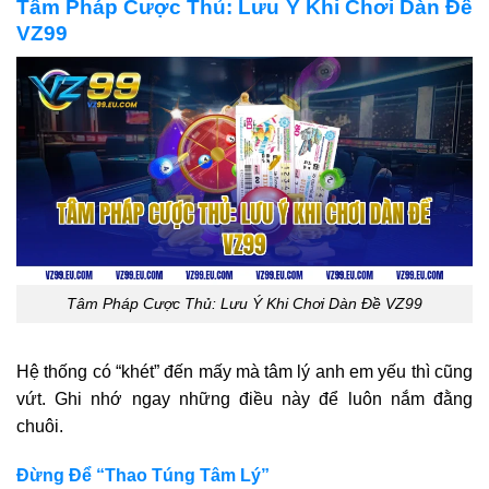
Tâm Pháp Cược Thủ: Lưu Ý Khi Chơi Dàn Đề
VZ99
Tâm Pháp Cược Thủ: Lưu Ý Khi Chơi Dàn Đề VZ99
Hệ thống có “khét” đến mấy mà tâm lý anh em yếu thì cũng
vứt. Ghi nhớ ngay những điều này để luôn nắm đằng
chuôi.
Đừng Để “Thao Túng Tâm Lý”