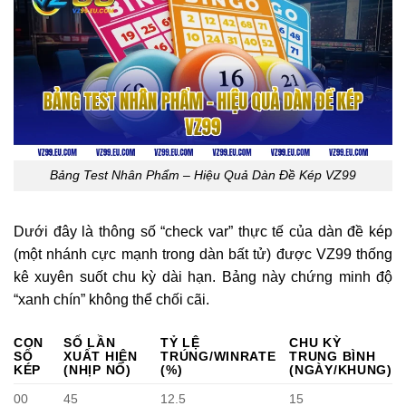
Bảng Test Nhân Phẩm – Hiệu Quả Dàn Đề Kép VZ99
Dưới đây là thông số “check var” thực tế của dàn đề kép
(một nhánh cực mạnh trong dàn bất tử) được VZ99 thống
kê xuyên suốt chu kỳ dài hạn. Bảng này chứng minh độ
“xanh chín” không thể chối cãi.
CON
SỐ LẦN
TỶ LỆ
CHU KỲ
SỐ
XUẤT HIỆN
TRÚNG/WINRATE
TRUNG BÌNH
KÉP
(NHỊP NỔ)
(%)
(NGÀY/KHUNG)
00
45
12.5
15