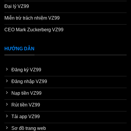
Đại lý VZ99
Miễn trừ trách nhiệm VZ99
CEO Mark Zuckerberg VZ99
HƯỚNG DẪN
Đăng ký VZ99
Đăng nhập VZ99
Nạp tiền VZ99
Rút tiền VZ99
Tải app VZ99
Sơ đồ trang web