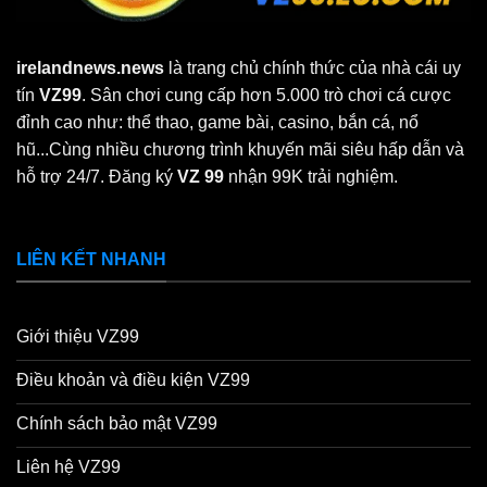
irelandnews.news
là trang chủ chính thức của nhà cái uy
tín
VZ99
. Sân chơi cung cấp hơn 5.000 trò chơi cá cược
đỉnh cao như: thể thao, game bài, casino, bắn cá, nổ
hũ...Cùng nhiều chương trình khuyến mãi siêu hấp dẫn và
hỗ trợ 24/7. Đăng ký
VZ 99
nhận 99K trải nghiệm.
LIÊN KẾT NHANH
Giới thiệu VZ99
Điều khoản và điều kiện VZ99
Chính sách bảo mật VZ99
Liên hệ VZ99