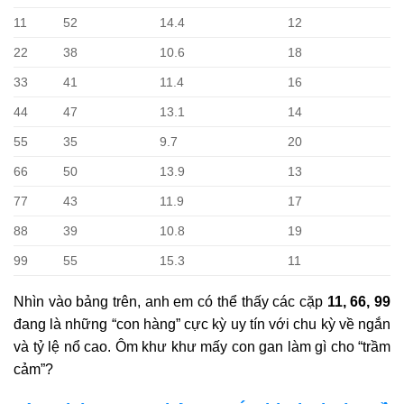
11
52
14.4
12
22
38
10.6
18
33
41
11.4
16
44
47
13.1
14
55
35
9.7
20
66
50
13.9
13
77
43
11.9
17
88
39
10.8
19
99
55
15.3
11
Nhìn vào bảng trên, anh em có thể thấy các cặp
11, 66, 99
đang là những “con hàng” cực kỳ uy tín với chu kỳ về ngắn
và tỷ lệ nổ cao. Ôm khư khư mấy con gan làm gì cho “trầm
cảm”?