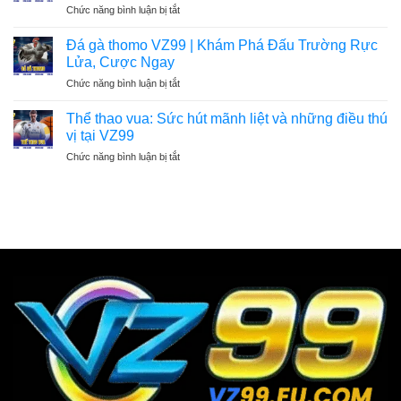
Chức năng bình luận bị tắt
ở
Là
Theo
Đá
Gì?
Từng
Gà
Đá gà thomo VZ99 | Khám Phá Đấu Trường Rực
Cơ
Loại
Online
Chế
Lửa, Cược Ngay
Kèo
–
Hoạt
Chức năng bình luận bị tắt
ở
Khám
Động
Đá
Phá
Chi
gà
Thể thao vua: Sức hút mãnh liệt và những điều thú
Đấu
Tiết
thomo
Trường
vị tại VZ99
Nhất
VZ99
Kịch
Chức năng bình luận bị tắt
ở
|
Tính
Thể
Khám
Cùng
thao
Phá
VZ99
vua:
Đấu
Sức
Trường
hút
Rực
mãnh
Lửa,
liệt
Cược
và
Ngay
những
điều
thú
vị
tại
VZ99