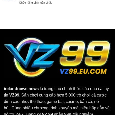
Chức năng bình luận bị tắt
ở
|
Tính
Thể
Khám
Cùng
thao
Phá
VZ99
vua:
Đấu
Sức
Trường
hút
Rực
mãnh
Lửa,
liệt
Cược
và
Ngay
những
điều
thú
vị
tại
VZ99
irelandnews.news
là trang chủ chính thức của nhà cái uy
tín
VZ99
. Sân chơi cung cấp hơn 5.000 trò chơi cá cược
đỉnh cao như: thể thao, game bài, casino, bắn cá, nổ
hũ...Cùng nhiều chương trình khuyến mãi siêu hấp dẫn và
hỗ trợ 24/7. Đăng ký
VZ 99
nhận 99K trải nghiệm.