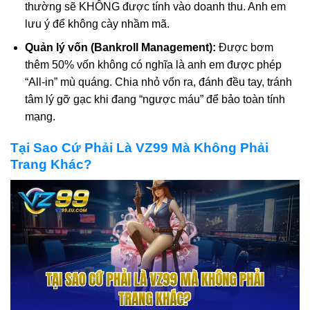
thường sẽ KHÔNG được tính vào doanh thu. Anh em
lưu ý để không cày nhầm mã.
Quản lý vốn (Bankroll Management):
Được bơm
thêm 50% vốn không có nghĩa là anh em được phép
“All-in” mù quáng. Chia nhỏ vốn ra, đánh đều tay, tránh
tâm lý gỡ gạc khi đang “ngược máu” để bảo toàn tính
mạng.
Tại Sao Cứ Phải Là VZ99 Mà Không Phải
Trang Khác?