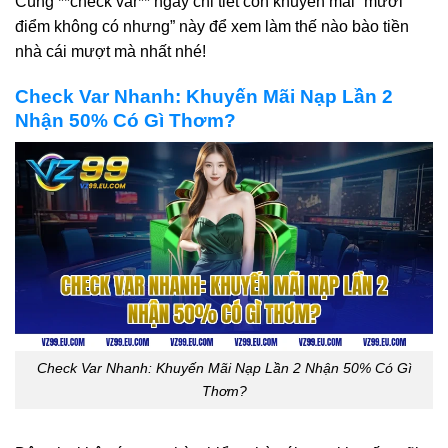
Cùng **check var** ngay chi tiết con khuyến mãi “mười
điểm không có nhưng” này để xem làm thế nào bào tiền
nhà cái mượt mà nhất nhé!
Check Var Nhanh: Khuyến Mãi Nạp Lần 2
Nhận 50% Có Gì Thơm?
Check Var Nhanh: Khuyến Mãi Nạp Lần 2 Nhận 50% Có Gì
Thơm?