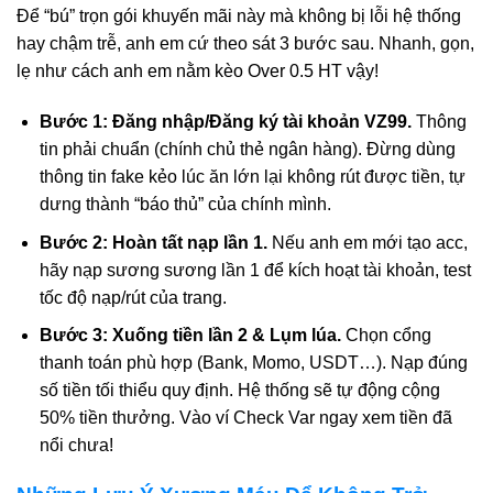
Để “bú” trọn gói khuyến mãi này mà không bị lỗi hệ thống
hay chậm trễ, anh em cứ theo sát 3 bước sau. Nhanh, gọn,
lẹ như cách anh em nằm kèo Over 0.5 HT vậy!
Bước 1: Đăng nhập/Đăng ký tài khoản VZ99.
Thông
tin phải chuẩn (chính chủ thẻ ngân hàng). Đừng dùng
thông tin fake kẻo lúc ăn lớn lại không rút được tiền, tự
dưng thành “báo thủ” của chính mình.
Bước 2: Hoàn tất nạp lần 1.
Nếu anh em mới tạo acc,
hãy nạp sương sương lần 1 để kích hoạt tài khoản, test
tốc độ nạp/rút của trang.
Bước 3: Xuống tiền lần 2 & Lụm lúa.
Chọn cổng
thanh toán phù hợp (Bank, Momo, USDT…). Nạp đúng
số tiền tối thiểu quy định. Hệ thống sẽ tự động cộng
50% tiền thưởng. Vào ví Check Var ngay xem tiền đã
nổi chưa!