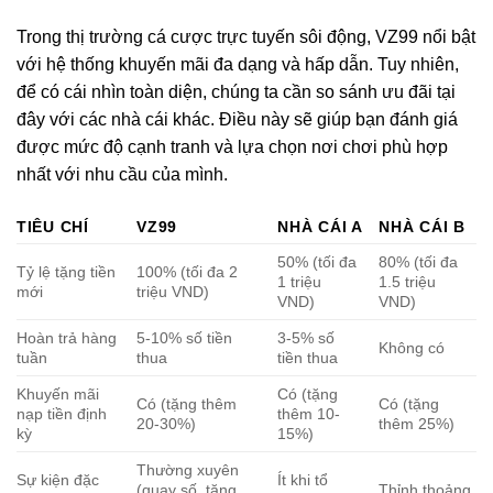
Trong thị trường cá cược trực tuyến sôi động, VZ99 nổi bật
với hệ thống khuyến mãi đa dạng và hấp dẫn. Tuy nhiên,
để có cái nhìn toàn diện, chúng ta cần so sánh ưu đãi tại
đây với các nhà cái khác. Điều này sẽ giúp bạn đánh giá
được mức độ cạnh tranh và lựa chọn nơi chơi phù hợp
nhất với nhu cầu của mình.
TIÊU CHÍ
VZ99
NHÀ CÁI A
NHÀ CÁI B
50% (tối đa
80% (tối đa
Tỷ lệ tặng tiền
100% (tối đa 2
1 triệu
1.5 triệu
mới
triệu VND)
VND)
VND)
Hoàn trả hàng
5-10% số tiền
3-5% số
Không có
tuần
thua
tiền thua
Khuyến mãi
Có (tặng
Có (tặng thêm
Có (tặng
nạp tiền định
thêm 10-
20-30%)
thêm 25%)
kỳ
15%)
Thường xuyên
Sự kiện đặc
Ít khi tổ
(quay số, tặng
Thỉnh thoảng