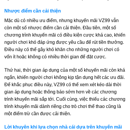
Nhược điểm cần cải thiện
Mặc dù có nhiều ưu điểm, nhưng khuyến mãi VZ99 vẫn
còn một số nhược điểm cần cải thiện. Đầu tiên, một số
chương trình khuyến mãi có điều kiện cược khá cao, khiến
người chơi khó đáp ứng được yêu cầu để rút tiền thưởng.
Điều này có thể gây khó khăn cho những người chơi có
vốn ít hoặc không có nhiều thời gian để đặt cược.
Thứ hai, thời gian áp dụng của một số khuyến mãi còn khá
ngắn, khiến người chơi không kịp tận dụng hết các ưu đãi.
Để khắc phục điều này, VZ99 có thể xem xét kéo dài thời
gian áp dụng hoặc thông báo sớm hơn về các chương
trình khuyến mãi sắp tới. Cuối cùng, việc thiếu các chương
trình khuyến mãi dành riêng cho trò chơi thể thao cũng là
một điểm trừ cần được cải thiện.
Lời khuyên khi lựa chọn nhà cái dựa trên khuyến mãi