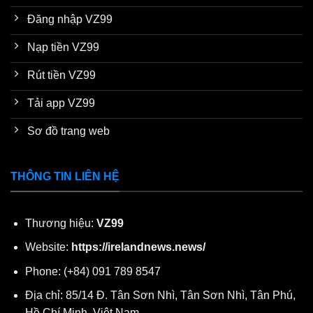
Đăng nhập VZ99
Nạp tiền VZ99
Rút tiền VZ99
Tải app VZ99
Sơ đồ trang web
THÔNG TIN LIÊN HỆ
Thương hiệu:
VZ99
Website:
https://irelandnews.news/
Phone: (+84) 091 789 8547
Địa chỉ: 85/14 Đ. Tân Sơn Nhì, Tân Sơn Nhì, Tân Phú,
Hồ Chí Minh, Việt Nam