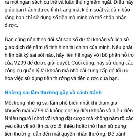
ra một ngân sách cụ thể và tuân thủ nghiêm ngặt. Điều này
giúp bạn tránh được tình trạng mất kiểm soát và đảm bảo
rằng bạn chỉ sử dụng số tiền mà mình có thể chấp nhận
được.
Bạn cũng nên theo dõi sát sao số dư tài khoản và lịch sử
giao dịch để nắm rõ tình hình tài chính của mình. Nếu phát
hiện bất kỳ sai sót nào, hãy liên hệ ngay với bộ phận hỗ trợ
của VZ99 để được giải quyết. Cuối cùng, hãy sử dụng các
công cụ quản lý tài khoản mà nhà cái cung cấp để tối ưu
hóa việc sử dụng tiền thưởng và tiền cược của bạn.
Những sai lầm thường gặp và cách tránh
Một trong những sai lầm phổ biến nhất khi tham gia
khuyến mãi VZ99 là không đọc kỹ điều khoản và điều kiện.
Nhiều người chơi vội vàng đặt cược mà không nắm rõ các
yêu cầu về số lần cược tối thiểu hoặc thời hạn sử dụng
tiền thưởng, dẫn đến mất quyền nhận thưởng. Để tránh