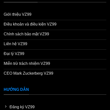
Giới thiệu VZ99
Điều khoản và điều kiện VZ99
Chính sách bảo mật VZ99
Liên hệ VZ99
Đại lý VZ99
Miễn trừ trách nhiệm VZ99
CEO Mark Zuckerberg VZ99
HƯỚNG DẪN
Đăng ký VZ99