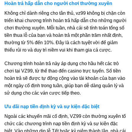
Hoàn trả hấp dẫn cho người chơi thường xuyên
Không chỉ dành riêng cho tân thủ,
vz99 không bị chặn
còn
triển khai chương trình hoàn trả hấp dẫn cho những người
chơi thường xuyên. Mỗi tuần, nhà cái sẽ tính toán tổng số
tiền thua lỗ của bạn và hoàn trả một phần trăm nhất định,
thường từ 5% đến 10%. Đây là cách tuyệt vời để giảm
thiểu rủi ro và duy trì niềm vui khi tham gia cá cược.
Chương trình hoàn trả này áp dụng cho hầu hết các trò
chơi tại VZ99, từ thể thao đến casino trực tuyến. Số tiền
hoàn trả sẽ được tự động cộng vào tài khoản của bạn vào
một ngày cố định trong tuần, giúp bạn dễ dàng quản lý và
sử dụng cho các ván cược tiếp theo.
Ưu đãi nạp tiền định kỳ và sự kiện đặc biệt
Ngoài các khuyến mãi cố định, VZ99 còn thường xuyên tổ
chức các chương trình nạp tiền định kỳ và sự kiện đặc
biệt. Vào những dịp lễ Tết hoặc kỷ niệm thành lập, nhà cái