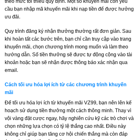
theo mức tối thiểu quy định. Một số khuyến mãi còn yêu
cầu bạn nhập mã khuyến mãi khi nạp tiền để được hưởng
ưu đãi.
Quy trình đăng ký nhận thưởng thường rất đơn giản. Sau
khi hoàn tất các bước trên, bạn chỉ cần truy cập vào trang
khuyến mãi, chọn chương trình mong muốn và làm theo
hướng dẫn. Số tiền thưởng sẽ được tự động cộng vào tài
khoản hoặc bạn sẽ nhận được thông báo xác nhận qua
email.
Cách tối ưu hóa lợi ích từ các chương trình khuyến
mãi
Để tối ưu hóa lợi ích từ khuyến mãi VZ99, bạn nên lên kế
hoạch sử dụng tiền thưởng một cách thông minh. Thay vì
vội vàng đặt cược ngay, hãy nghiên cứu kỹ các trò chơi và
chọn những lựa chọn có tỷ lệ thắng cao nhất. Điều này
không chỉ giúp bạn tăng cơ hội chiến thắng mà còn đáp