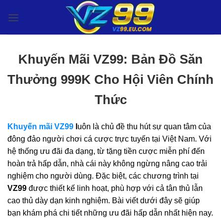
Bỏ
qua
nội
dung
Khuyến Mãi VZ99: Bản Đồ Săn
Thưởng 999K Cho Hội Viên Chính
Thức
Khuyến mãi VZ99
l
uôn là chủ đề thu hút sự quan tâm của
đông đảo người chơi cá cược trực tuyến tại Việt Nam. Với
hệ thống ưu đãi đa dạng, từ tặng tiền cược miễn phí đến
hoàn trả hấp dẫn, nhà cái này không ngừng nâng cao trải
nghiệm cho người dùng. Đặc biệt, các chương trình tại
VZ99
được thiết kế linh hoạt, phù hợp với cả tân thủ lẫn
cao thủ dày dạn kinh nghiệm. Bài viết dưới đây sẽ giúp
bạn khám phá chi tiết những ưu đãi hấp dẫn nhất hiện nay.