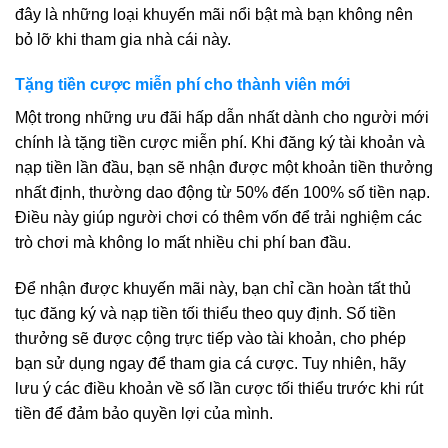
đây là những loại khuyến mãi nổi bật mà bạn không nên
bỏ lỡ khi tham gia nhà cái này.
Tặng tiền cược miễn phí cho thành viên mới
Một trong những ưu đãi hấp dẫn nhất dành cho người mới
chính là tặng tiền cược miễn phí. Khi đăng ký tài khoản và
nạp tiền lần đầu, bạn sẽ nhận được một khoản tiền thưởng
nhất định, thường dao động từ 50% đến 100% số tiền nạp.
Điều này giúp người chơi có thêm vốn để trải nghiệm các
trò chơi mà không lo mất nhiều chi phí ban đầu.
Để nhận được khuyến mãi này, bạn chỉ cần hoàn tất thủ
tục đăng ký và nạp tiền tối thiểu theo quy định. Số tiền
thưởng sẽ được cộng trực tiếp vào tài khoản, cho phép
bạn sử dụng ngay để tham gia cá cược. Tuy nhiên, hãy
lưu ý các điều khoản về số lần cược tối thiểu trước khi rút
tiền để đảm bảo quyền lợi của mình.