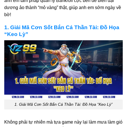
anh em tâm pháp quản lý Bankroll cực bén để biến đại
dương ảo thành “mỏ vàng” thật, giúp anh em sớm ngày về
bờ!
1. Giải Mã Cơn Sốt
Bắn Cá Thần Tài
: Đồ Họa
“Keo Lỳ”
1. Giải Mã Cơn Sốt Bắn Cá Thần Tài: Đồ Họa “Keo Lỳ”
Không phải tự nhiên mà tựa game này lại làm mưa làm gió