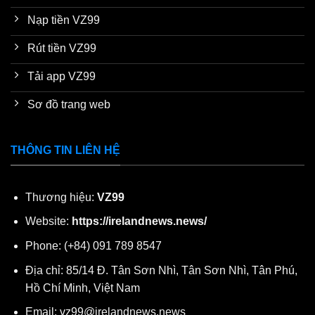
Nạp tiền VZ99
Rút tiền VZ99
Tải app VZ99
Sơ đồ trang web
THÔNG TIN LIÊN HỆ
Thương hiệu:
VZ99
Website:
https://irelandnews.news/
Phone: (+84) 091 789 8547
Địa chỉ: 85/14 Đ. Tân Sơn Nhì, Tân Sơn Nhì, Tân Phú,
Hồ Chí Minh, Việt Nam
Email:
vz99@irelandnews.news