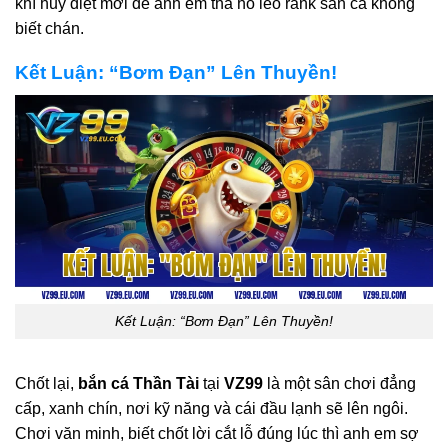
khí hủy diệt mới để anh em tha hồ leo rank săn cá không
biết chán.
Kết Luận: “Bơm Đạn” Lên Thuyền!
Kết Luận: “Bơm Đạn” Lên Thuyền!
Chốt lại,
bắn cá Thần Tài
tại
VZ99
là một sân chơi đẳng
cấp, xanh chín, nơi kỹ năng và cái đầu lạnh sẽ lên ngôi.
Chơi văn minh, biết chốt lời cắt lỗ đúng lúc thì anh em sợ