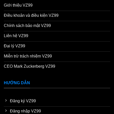
Giới thiệu VZ99
Điều khoản và điều kiện VZ99
Chính sách bảo mật VZ99
Liên hệ VZ99
Đại lý VZ99
Miễn trừ trách nhiệm VZ99
CEO Mark Zuckerberg VZ99
HƯỚNG DẪN
Đăng ký VZ99
Đăng nhập VZ99