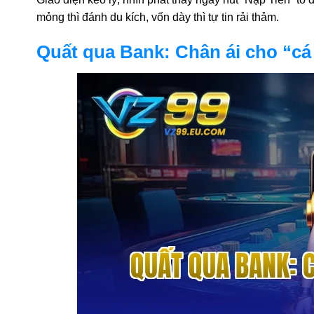
mỏng thì đánh du kích, vốn dày thì tự tin rải thảm.
Quất qua Bank: Chân ái cho “cá