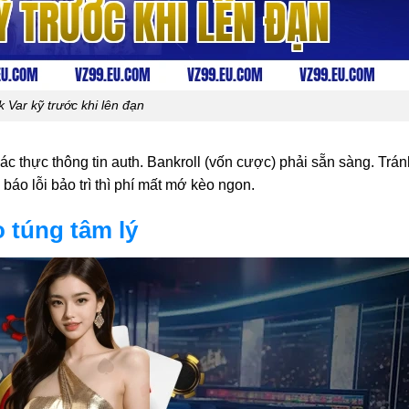
 Var kỹ trước khi lên đạn
c thực thông tin auth. Bankroll (vốn cược) phải sẵn sàng. Trán
áo lỗi bảo trì thì phí mất mớ kèo ngon.
 túng tâm lý