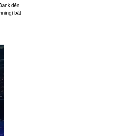
thú
 Bank đến
vị
tại
nning) bất
VZ99