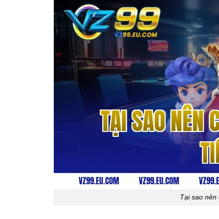
Tại sao nên