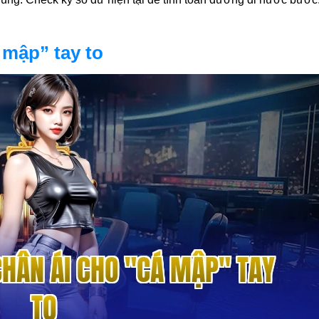
 mập” tay to