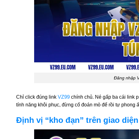
Đăng nhập V
Chỉ click đúng link
VZ99
chính chủ. Né gấp ba cái link p
tính năng khôi phục, đừng cố đoán mò để rồi tự phong 
Định vị “kho đạn” trên giao diện