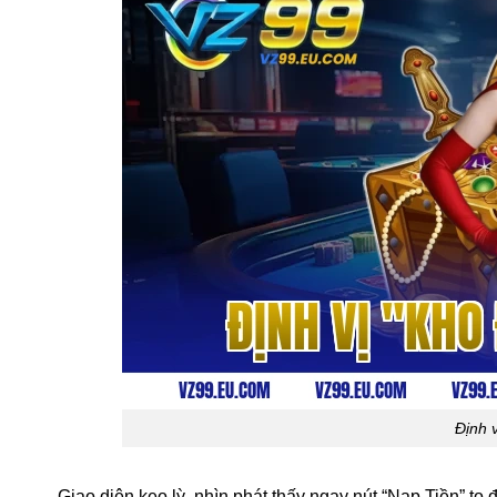
Định v
Giao diện keo lỳ, nhìn phát thấy ngay nút “Nạp Tiền” t