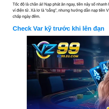
Tốc độ là chân ái! Nạp phát ăn ngay, tiền nảy số nhan
ví điện tử. Xà lơ là “oẳng”, nhưng hướng dẫn nạp tiền 
chấp ngày đêm.
Check Var kỹ trước khi lên đạn