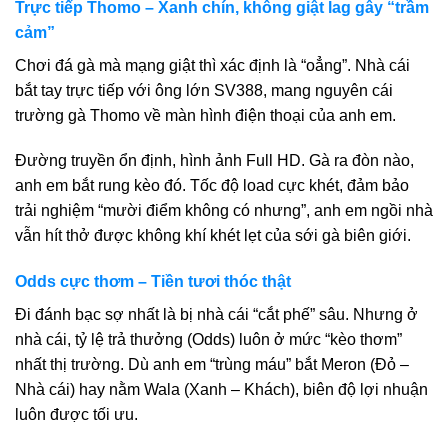
Trực tiếp Thomo – Xanh chín, không giật lag gây “trầm
cảm”
Chơi đá gà mà mạng giật thì xác định là “oẳng”. Nhà cái
bắt tay trực tiếp với ông lớn SV388, mang nguyên cái
trường gà Thomo về màn hình điện thoại của anh em.
Đường truyền ổn định, hình ảnh Full HD. Gà ra đòn nào,
anh em bắt rung kèo đó. Tốc độ load cực khét, đảm bảo
trải nghiệm “mười điểm không có nhưng”, anh em ngồi nhà
vẫn hít thở được không khí khét lẹt của sới gà biên giới.
Odds cực thơm – Tiền tươi thóc thật
Đi đánh bạc sợ nhất là bị nhà cái “cắt phế” sâu. Nhưng ở
nhà cái, tỷ lệ trả thưởng (Odds) luôn ở mức “kèo thơm”
nhất thị trường. Dù anh em “trùng máu” bắt Meron (Đỏ –
Nhà cái) hay nằm Wala (Xanh – Khách), biên độ lợi nhuận
luôn được tối ưu.