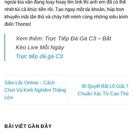
ngoài kia vẫn đang loay hoay tìm link thì anh em đã có thể
nhét túi cả khúc tiền rồi. Tạo ngay một tài khoản, húp trọn
khuyến mãi tân thủ và cháy hết mình cùng những siêu kinh
điển Thomo!
Xem thêm: Trực Tiếp Đá Gà C3 – Bắt
Kèo Live Mỗi Ngày
Trực tiếp đá gà C3
Sâm Lốc Online – Cách
Bí Quyết Bắt Lô Giải 7
Chơi Và Kinh Nghiệm Thắng
Chuẩn Xác Từ Cao Thủ
Lớn
BÀI VIẾT GẦN ĐÂY