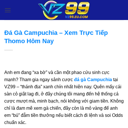
Bỏ
qua
nội
dung
Đá Gà Campuchia – Xem Trực Tiếp
Thomo Hôm Nay
Anh em đang “xa bờ” và cần một phao cứu sinh cực
mạnh? Tham gia ngay sảnh cược
đá gà Campuchia
tại
VZ99 – “thánh địa” xanh chín nhất hiện nay. Quên mấy cái
sàn cỏ giật lag đi, ở đây chúng tôi mang đến hệ thống cá
cược mượt mà, minh bạch, nói không với giam tiền. Không
chỉ là đam mê xem gà chiến, đây còn là mỏ vàng để anh
em “bú” đẫm tiền thưởng nếu biết cách đi lệnh và soi Odds
chuẩn xác.