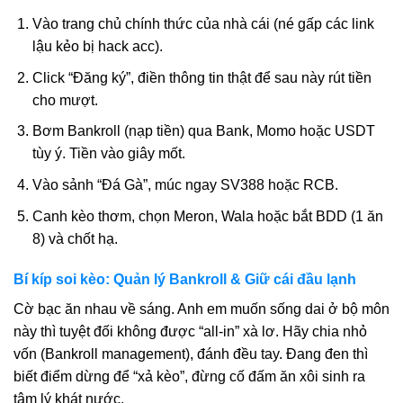
Vào trang chủ chính thức của nhà cái (né gấp các link
lậu kẻo bị hack acc).
Click “Đăng ký”, điền thông tin thật để sau này rút tiền
cho mượt.
Bơm Bankroll (nạp tiền) qua Bank, Momo hoặc USDT
tùy ý. Tiền vào giây mốt.
Vào sảnh “Đá Gà”, múc ngay SV388 hoặc RCB.
Canh kèo thơm, chọn Meron, Wala hoặc bắt BDD (1 ăn
8) và chốt hạ.
Bí kíp soi kèo: Quản lý Bankroll & Giữ cái đầu lạnh
Cờ bạc ăn nhau về sáng. Anh em muốn sống dai ở bộ môn
này thì tuyệt đối không được “all-in” xà lơ. Hãy chia nhỏ
vốn (Bankroll management), đánh đều tay. Đang đen thì
biết điểm dừng để “xả kèo”, đừng cố đấm ăn xôi sinh ra
tâm lý khát nước.