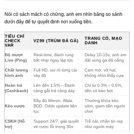
Nói có sách mách có chứng, anh em nhìn bảng so sánh
dưới đây để tự quyết định nơi xuống tiền.
TIÊU CHÍ
TRANG CỎ, MẠO
CHECK
VZ99 (TRÙM ĐÁ GÀ)
DANH
VAR
Độ mượt
Real-time, đánh rung
Delay 10-15s, anh em
Live (Ping)
bắt nhịp ngay lập tức
đặt xong gà đã oẳng
Chất lượng
Full HD, soi rõ từng cái
Cam mờ, vỡ hạt,
hình ảnh
vảy độ
không nhìn thấy cựa
Hoàn trả
Lên đến 1.5% – Đánh
Chỉ từ 0.3% – 0.5%,
(Cashback)
càng gắt trả càng dày
tiền cỏ bèo bọt
Đầy đủ Meron, Wala,
Thường khóa kèo
Kèo cược
BDD, Odds update liên
sớm, giam tiền người
tục
chơi
CSKH (Hỗ
Support 24/7, giải quyết
Trễ nải, nhắn tin rep
trợ)
vé cược lỗi trong 30s
như người máy