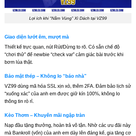
Lợi ích khi “Nằm Vùng” Xì Dách tại VZ99
Giao diện lướt êm, mượt mà
Thiết kế trực quan, nút Rút/Dừng to rõ. Có sẵn chế độ
“chơi thử” để newbie “check var” cảm giác bài trước khi
bơm lúa thật.
Bảo mật thép – Không lo “báo nhà”
VZ99 dùng mã hóa SSL xịn xò, thêm 2FA. Đảm bảo lịch sử
“xuống xác” của anh em được giữ kín 100%, không lo
thông tin rò rỉ.
Kèo Thơm – Khuyến mãi ngập tràn
Nạp đầu tặng thưởng, hoàn trả vô tận. Nhờ các ưu đãi này
mà Bankroll (vốn) của anh em dày lên đáng kể, gia tăng cơ