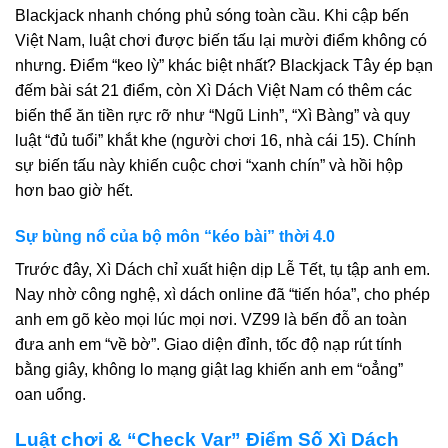
Blackjack nhanh chóng phủ sóng toàn cầu. Khi cập bến
Việt Nam, luật chơi được biến tấu lại mười điểm không có
nhưng. Điểm “keo lỳ” khác biệt nhất? Blackjack Tây ép bạn
đếm bài sát 21 điểm, còn Xì Dách Việt Nam có thêm các
biến thể ăn tiền rực rỡ như “Ngũ Linh”, “Xì Bàng” và quy
luật “đủ tuổi” khắt khe (người chơi 16, nhà cái 15). Chính
sự biến tấu này khiến cuộc chơi “xanh chín” và hồi hộp
hơn bao giờ hết.
Sự bùng nổ của bộ môn “kéo bài” thời 4.0
Trước đây, Xì Dách chỉ xuất hiện dịp Lễ Tết, tụ tập anh em.
Nay nhờ công nghệ, xì dách online đã “tiến hóa”, cho phép
anh em gõ kèo mọi lúc mọi nơi. VZ99 là bến đỗ an toàn
đưa anh em “về bờ”. Giao diện đỉnh, tốc độ nạp rút tính
bằng giây, không lo mạng giật lag khiến anh em “oẳng”
oan uổng.
Luật chơi & “Check Var” Điểm Số Xì Dách