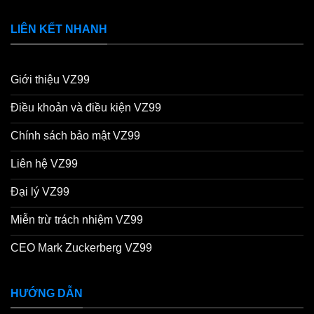
LIÊN KẾT NHANH
Giới thiệu VZ99
Điều khoản và điều kiện VZ99
Chính sách bảo mật VZ99
Liên hệ VZ99
Đại lý VZ99
Miễn trừ trách nhiệm VZ99
CEO Mark Zuckerberg VZ99
HƯỚNG DẪN