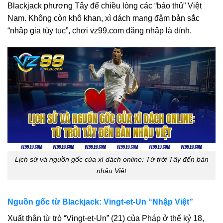
Blackjack phương Tây để chiều lòng các “báo thủ” Việt
Nam. Không còn khô khan, xì dách mang đậm bản sắc
“nhập gia tùy tục”, chơi
vz99.com đăng nhập
là dính.
Lịch sử và nguồn gốc của xì dách online: Từ trời Tây đến bàn
nhậu Việt
Nguồn gốc từ Blackjack: Vingt-et-Un “Nhập Việt”
Xuất thân từ trò “Vingt-et-Un” (21) của Pháp ở thế kỷ 18,